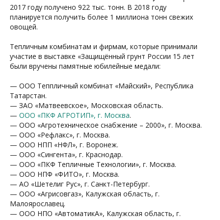
2017 году получено 922 тыс. тонн. В 2018 году
планируется получить более 1 миллиона тонн свежих
овощей.
Тепличным комбинатам и фирмам, которые принимали
участие в выставке «Защищённый грунт России 15 лет
были вручены памятные юбилейные медали:
— ООО Теппличный комбинат «Майский», Республика
Татарстан.
— ЗАО «Матвеевское», Московская область.
—
ООО «ПКФ АГРОТИП», г. Москва
.
— ООО «Агротехническое снабжение – 2000», г. Москва.
— ООО «Рефлакс», г. Москва.
— ООО НПП «НФЛ», г. Воронеж.
— ООО «Сингента», г. Краснодар.
— ООО «ПКФ Тепличные Технологии», г. Москва.
— ООО НПФ «ФИТО», г. Москва.
— АО «Шетелиг Рус», г. Санкт-Петербург.
— ООО «Агрисовгаз», Калужская область, г.
Малоярославец.
— ООО НПО «АвтоматикА», Калужская область, г.